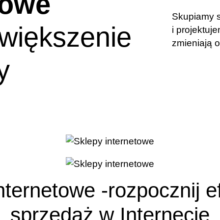
towe
Skupiamy s
większenie
i projektuj
zmieniają 
y
nternetowe -rozpocznij 
sprzedaż w Internecie