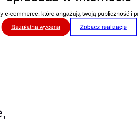
ny e-commerce, które angażują twoją publiczność i p
Bezpłatna wycena
Zobacz realizacje
e,